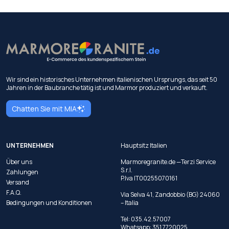
Wir sind ein historisches Unternehmen italienischen Ursprungs, das seit 50
Jahren in der Baubranche tätig ist und Marmor produziert und verkauft.
Chatten Sie mit MIA
UNTERNEHMEN
Hauptsitz Italien
Über uns
Marmoregranite.de —Terzi Service
S.r.l.
Zahlungen
P.Iva IT00255070161
Versand
F.A.Q.
Via Selva 41, Zandobbio (BG) 24060
Bedingungen und Konditionen
– Italia
Tel:
035.42.57007
Whatsapp:
351 7720025