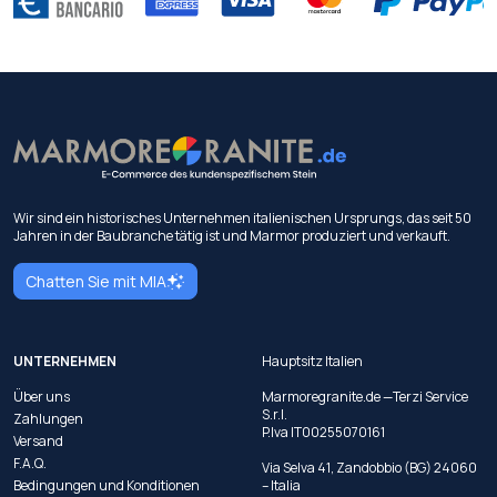
Wir sind ein historisches Unternehmen italienischen Ursprungs, das seit 50
Jahren in der Baubranche tätig ist und Marmor produziert und verkauft.
Chatten Sie mit MIA
UNTERNEHMEN
Hauptsitz Italien
Über uns
Marmoregranite.de —Terzi Service
S.r.l.
Zahlungen
P.Iva IT00255070161
Versand
F.A.Q.
Via Selva 41, Zandobbio (BG) 24060
Bedingungen und Konditionen
– Italia