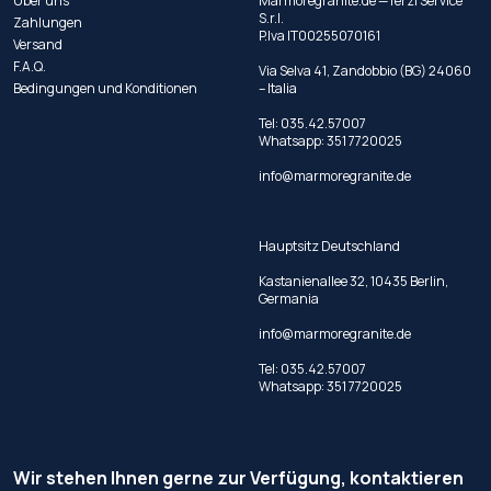
Über uns
Marmoregranite.de —Terzi Service
S.r.l.
Zahlungen
P.Iva IT00255070161
Versand
F.A.Q.
Via Selva 41, Zandobbio (BG) 24060
Bedingungen und Konditionen
– Italia
Tel:
035.42.57007
Whatsapp:
351 7720025
info@marmoregranite.de
Hauptsitz Deutschland
Kastanienallee 32, 10435 Berlin,
Germania
info@marmoregranite.de
Tel:
035.42.57007
Whatsapp:
351 7720025
Wir stehen Ihnen gerne zur Verfügung, kontaktieren