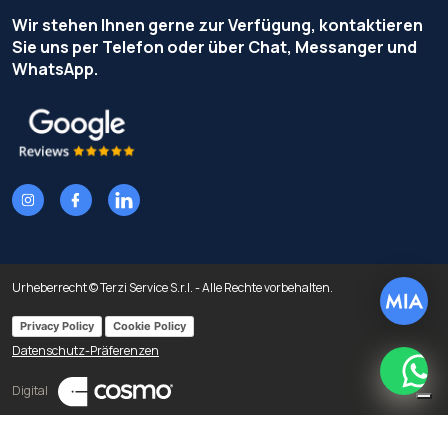
Wir stehen Ihnen gerne zur Verfügung, kontaktieren
Sie uns per Telefon oder über Chat, Messanger und
WhatsApp.
Urheberrecht © Terzi Service S.r.l. - Alle Rechte vorbehalten.
Privacy Policy
Cookie Policy
Datenschutz-Präferenzen
What
Digital