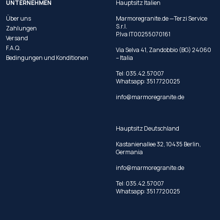
UNTERNEHMEN
Hauptsitz Italien
Über uns
Marmoregranite.de —Terzi Service
S.r.l.
Zahlungen
P.Iva IT00255070161
Versand
F.A.Q.
Via Selva 41, Zandobbio (BG) 24060
Bedingungen und Konditionen
– Italia
Tel:
035.42.57007
Whatsapp:
351 7720025
info@marmoregranite.de
Hauptsitz Deutschland
Kastanienallee 32, 10435 Berlin,
Germania
info@marmoregranite.de
Tel:
035.42.57007
Whatsapp:
351 7720025