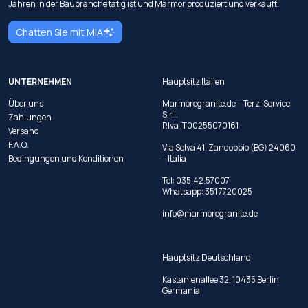
Jahren in der Baubranche tätig ist und Marmor produziert und verkauft.
Chatten Sie mit MIA
UNTERNEHMEN
Hauptsitz Italien
Über uns
Marmoregranite.de —Terzi Service
S.r.l.
Zahlungen
P.Iva IT00255070161
Versand
F.A.Q.
Via Selva 41, Zandobbio (BG) 24060
Bedingungen und Konditionen
– Italia
Tel:
035.42.57007
Whatsapp:
351 7720025
info@marmoregranite.de
Hauptsitz Deutschland
Kastanienallee 32, 10435 Berlin,
Germania