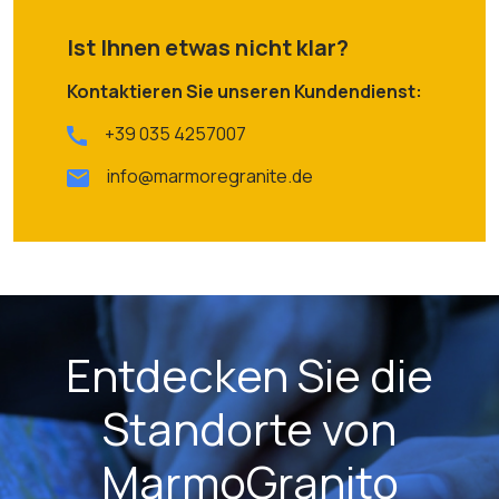
Ist Ihnen etwas nicht klar?
Kontaktieren Sie unseren Kundendienst:
+39 035 4257007
info@marmoregranite.de
Entdecken Sie die
Standorte von
MarmoGranito