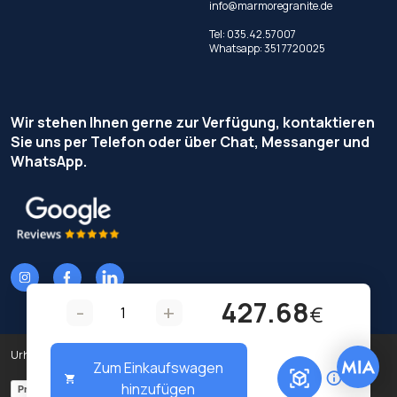
info@marmoregranite.de
Tel:
035.42.57007
Whatsapp:
351 7720025
Wir stehen Ihnen gerne zur Verfügung, kontaktieren
Sie uns per Telefon oder über Chat, Messanger und
WhatsApp.
427.68
-
+
€
Urheberrecht © Terzi Service S.r.l. - Alle Rechte vorbehalten.
Zum Einkaufswagen
hinzufügen
Privacy Policy
Cookie Policy