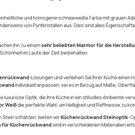
e einheitliche und homogene schneeweiße Farbe mit grauen Ad
denseins von Pyritkristallen aus. Dies sind alles Eigenschafte
achen ihn zu einem
sehr beliebten Marmor für die Herstell
Schönheit im Laufe der Zeit beibehalten.
enrückwand
-Lösungen und verleihen Sie Ihrer Küche einen 
kwand
individuell anpassen, sei es in Bezug auf Maße, Oberf
e luxuriöse Optik, die Ihre Küche in ein stilvolles Ambiente v
r Weiß
die perfekte Wahl, um Helligkeit und Raffinesse zu ko
n Stein schätzen, bieten wir
Küchenrückwand Steinoptik
-Op
n für Küchenrückwand
sind in verschiedenen Materialien erhält