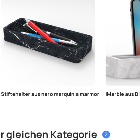
Stiftehalter aus nero marquinia marmor
iMarble aus B
r gleichen Kategorie
2