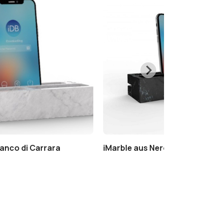
ianco di Carrara
iMarble aus Nero Marquinia