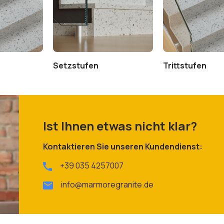
Setzstufen
Trittstufen
Ist Ihnen etwas nicht klar?
Kontaktieren Sie unseren Kundendienst:
+39 035 4257007
info@marmoregranite.de