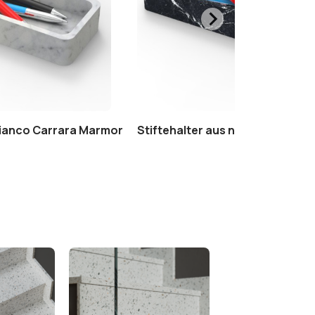
Bianco Carrara Marmor
Stiftehalter aus nero marquini