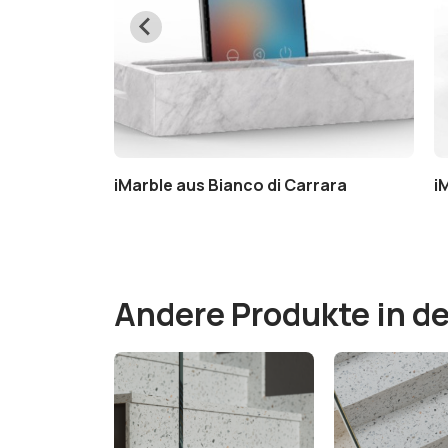
uinia marmor
iMarble aus Bianco di Carrara
i
Andere Produkte in de