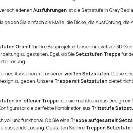
 verschiedenen
Ausführungen
ist die Setzstufe in Grey Beol
ia geben Sie einfach die Maße, die Dicke, die Ausführung, die
stufen Granit
für Ihre Bauprojekte. Unser innovativer 3D-Kon
arbeitung zu gestalten. Egal, ob Sie
Setzstufen Treppe
für d
ekte Lösung.
dernes Aussehen mit unseren
weißen Setzstufen
. Diese sin
 Design zu geben. Unsere
Treppe mit Setzstufen
bietet nich
tufen bei offener Treppe
, die sich nahtlos in das Design e
Konfigurator die perfekte Kombination aus
Trittstufe Setzst
ilvoll und funktional. Ob Sie eine
Treppe aufgesattelt Setz
die passende Lösung. Gestalten Sie Ihre
Treppen Setzstufe
n