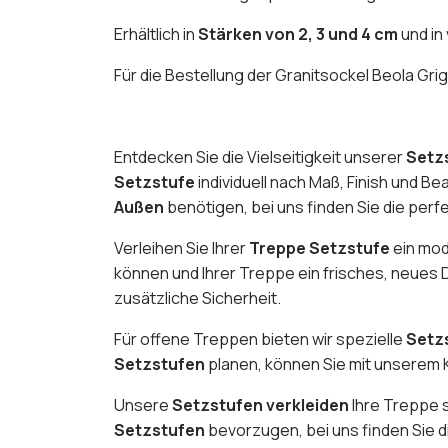
Erhältlich in
Stärken von 2, 3 und 4 cm
und in
Für die Bestellung der Granitsockel Beola Grig
Entdecken Sie die Vielseitigkeit unserer
Setz
Setzstufe
individuell nach Maß, Finish und Be
Außen
benötigen, bei uns finden Sie die perf
Verleihen Sie Ihrer
Treppe Setzstufe
ein mo
können und Ihrer Treppe ein frisches, neues
zusätzliche Sicherheit.
Für offene Treppen bieten wir spezielle
Setzs
Setzstufen
planen, können Sie mit unserem 
Unsere
Setzstufen verkleiden
Ihre Treppe st
Setzstufen
bevorzugen, bei uns finden Sie 