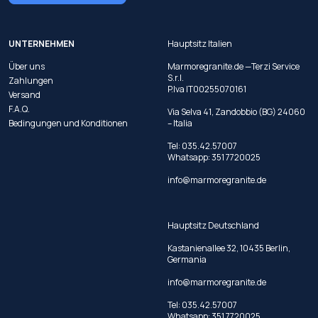
UNTERNEHMEN
Hauptsitz Italien
Über uns
Marmoregranite.de —Terzi Service
S.r.l.
Zahlungen
P.Iva IT00255070161
Versand
F.A.Q.
Via Selva 41, Zandobbio (BG) 24060
Bedingungen und Konditionen
– Italia
Tel:
035.42.57007
Whatsapp:
351 7720025
info@marmoregranite.de
Hauptsitz Deutschland
Kastanienallee 32, 10435 Berlin,
Germania
info@marmoregranite.de
Tel:
035.42.57007
Whatsapp:
351 7720025