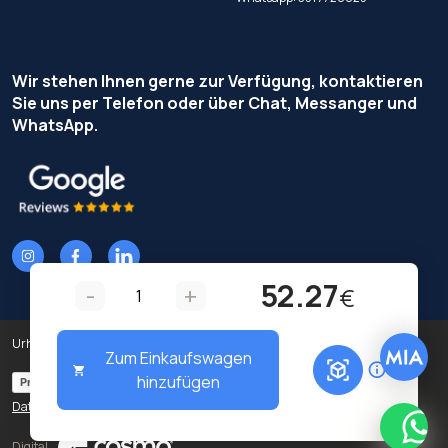
Wir stehen Ihnen gerne zur Verfügung, kontaktieren
Sie uns per Telefon oder über Chat, Messanger und
WhatsApp.
52.27
-
+
€
Urheberrecht © Terzi Service S.r.l. - Alle Rechte vorbehalten.
Zum Einkaufswagen
hinzufügen
Privacy Policy
Cookie Policy
Datenschutz-Präferenzen
What
Digital