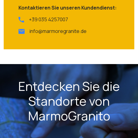
Kontaktieren Sie unseren Kundendienst:
+39 035 4257007
info@marmoregranite.de
Entdecken Sie die
Standorte von
MarmoGranito