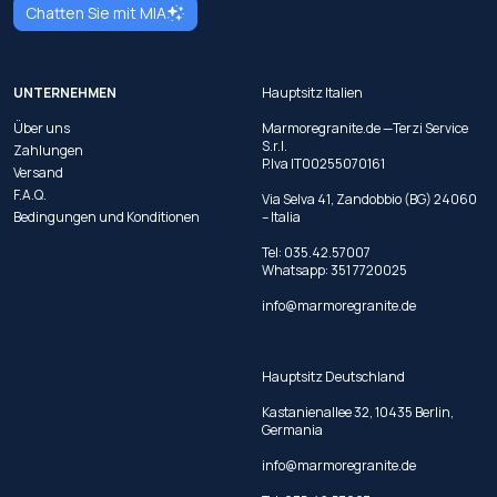
Chatten Sie mit MIA
UNTERNEHMEN
Hauptsitz Italien
Über uns
Marmoregranite.de —Terzi Service
S.r.l.
Zahlungen
P.Iva IT00255070161
Versand
F.A.Q.
Via Selva 41, Zandobbio (BG) 24060
Bedingungen und Konditionen
– Italia
Tel:
035.42.57007
Whatsapp:
351 7720025
info@marmoregranite.de
Hauptsitz Deutschland
Kastanienallee 32, 10435 Berlin,
Germania
info@marmoregranite.de