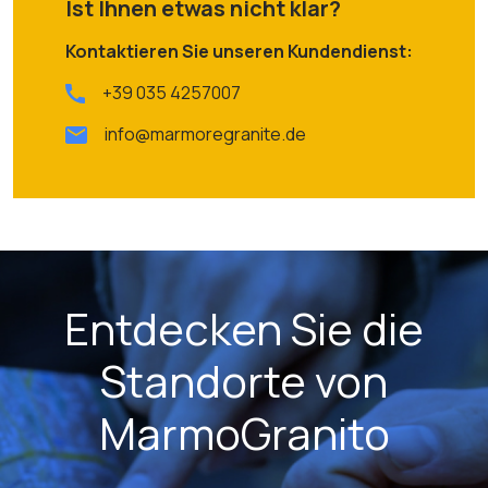
Ist Ihnen etwas nicht klar?
Kontaktieren Sie unseren Kundendienst:
+39 035 4257007
info@marmoregranite.de
Entdecken Sie die
Standorte von
MarmoGranito