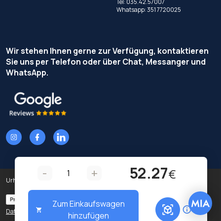
Tel:
035.42.57007
Whatsapp:
351 7720025
Wir stehen Ihnen gerne zur Verfügung, kontaktieren
Sie uns per Telefon oder über Chat, Messanger und
WhatsApp.
52.27
-
+
€
Urheberrecht © Terzi Service S.r.l. - Alle Rechte vorbehalten.
Privacy Policy
Cookie Policy
Zum Einkaufswagen
Datenschutz-Präferenzen
hinzufügen