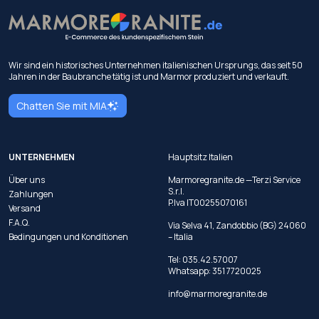
Wir sind ein historisches Unternehmen italienischen Ursprungs, das seit 50
Jahren in der Baubranche tätig ist und Marmor produziert und verkauft.
Chatten Sie mit MIA
UNTERNEHMEN
Hauptsitz Italien
Über uns
Marmoregranite.de —Terzi Service
S.r.l.
Zahlungen
P.Iva IT00255070161
Versand
F.A.Q.
Via Selva 41, Zandobbio (BG) 24060
Bedingungen und Konditionen
– Italia
Tel:
035.42.57007
Whatsapp:
351 7720025
info@marmoregranite.de