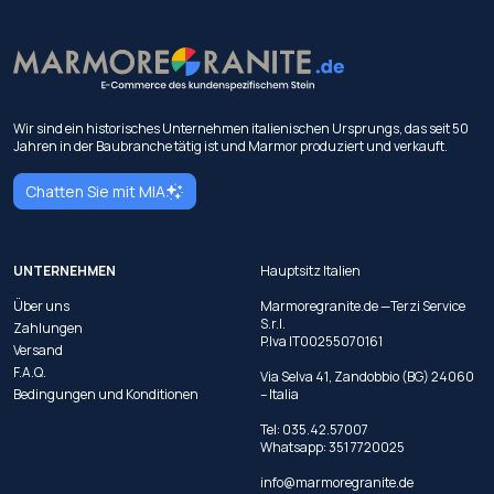
Wir sind ein historisches Unternehmen italienischen Ursprungs, das seit 50
Jahren in der Baubranche tätig ist und Marmor produziert und verkauft.
Chatten Sie mit MIA
UNTERNEHMEN
Hauptsitz Italien
Über uns
Marmoregranite.de —Terzi Service
S.r.l.
Zahlungen
P.Iva IT00255070161
Versand
F.A.Q.
Via Selva 41, Zandobbio (BG) 24060
Bedingungen und Konditionen
– Italia
Tel:
035.42.57007
Whatsapp:
351 7720025
info@marmoregranite.de