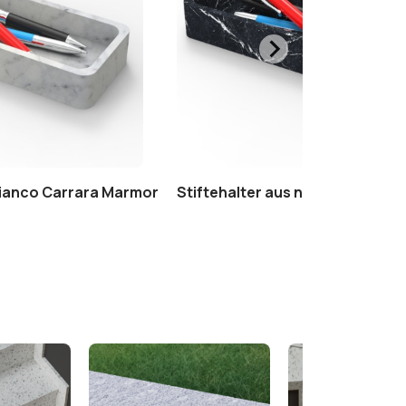
Bianco Carrara Marmor
Stiftehalter aus nero marquini