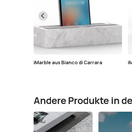
uinia marmor
iMarble aus Bianco di Carrara
i
Andere Produkte in de