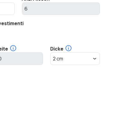
vestimenti
eite
Dicke