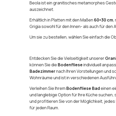
Beola ist ein granitisches metamorphes Geste
auszeichnet.
Erhältlich in Platten mit den Maßen
60×30 cm
,
Grigia sowohl für den Innen- als auch für den
Um sie zu bestellen, wählen Sie einfach die O
Entdecken Sie die Vielseitigkeit unserer
Gran
können Sie die
Bodenfliese
individuell anpa
Badezimmer
nach Ihren Vorstellungen und s
Wohnräume und ist in verschiedenen Ausführu
Verleihen Sie Ihrem
Bodenfliese Bad
einen ei
und langlebige Option für Ihre Küche suchen,
und profitieren Sie von der Möglichkeit, jedes
für jeden Raum.