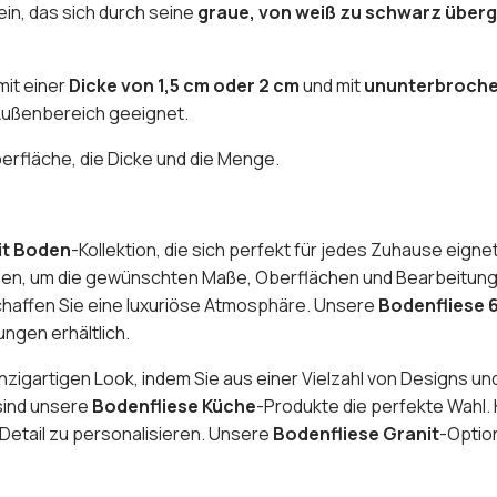
in, das sich durch seine
graue, von weiß zu schwarz überg
 mit einer
Dicke von 1,5 cm oder 2 cm
und mit
ununterbroche
 Außenbereich geeignet.
berfläche, die Dicke und die Menge.
it Boden
-Kollektion, die sich perfekt für jedes Zuhause eign
ssen, um die gewünschten Maße, Oberflächen und Bearbeitunge
chaffen Sie eine luxuriöse Atmosphäre. Unsere
Bodenfliese 
ngen erhältlich.
nzigartigen Look, indem Sie aus einer Vielzahl von Designs un
 sind unsere
Bodenfliese Küche
-Produkte die perfekte Wahl. 
 Detail zu personalisieren. Unsere
Bodenfliese Granit
-Optio