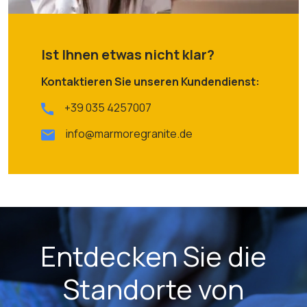
Ist Ihnen etwas nicht klar?
Kontaktieren Sie unseren Kundendienst:
+39 035 4257007
info@marmoregranite.de
Entdecken Sie die
Standorte von