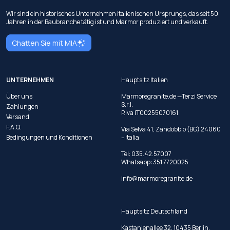
Wir sind ein historisches Unternehmen italienischen Ursprungs, das seit 50
Jahren in der Baubranche tätig ist und Marmor produziert und verkauft.
Chatten Sie mit MIA
UNTERNEHMEN
Hauptsitz Italien
Über uns
Marmoregranite.de —Terzi Service
S.r.l.
Zahlungen
P.Iva IT00255070161
Versand
F.A.Q.
Via Selva 41, Zandobbio (BG) 24060
Bedingungen und Konditionen
– Italia
Tel:
035.42.57007
Whatsapp:
351 7720025
info@marmoregranite.de
Hauptsitz Deutschland
Kastanienallee 32, 10435 Berlin,