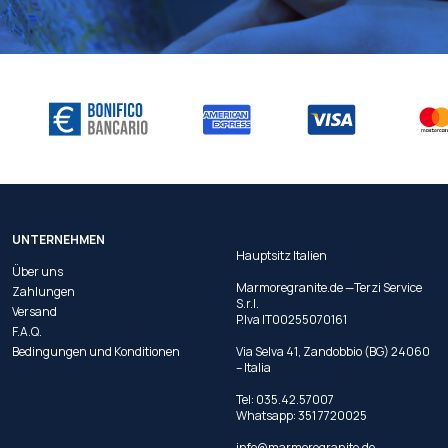
UNTERNEHMEN
Hauptsitz Italien
Über uns
Marmoregranite.de —Terzi Service
Zahlungen
S.r.l.
Versand
P.Iva IT00255070161
F.A.Q.
Bedingungen und Konditionen
Via Selva 41, Zandobbio (BG) 24060
– Italia
Tel:
035.42.57007
Whatsapp:
351 7720025
info@marmoregranite.de