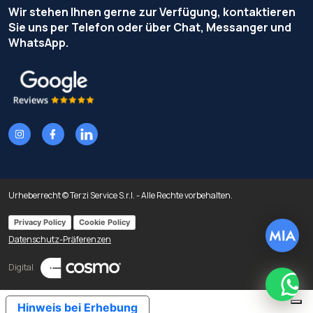
Wir stehen Ihnen gerne zur Verfügung, kontaktieren
Sie uns per Telefon oder über Chat, Messanger und
WhatsApp.
Urheberrecht © Terzi Service S.r.l. - Alle Rechte vorbehalten.
Privacy Policy
Cookie Policy
Datenschutz-Präferenzen
Digital
What
Hinweis bei Erhebung