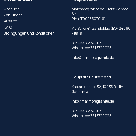
Über uns
Marmoregranite.de —Terzi Service
S.r.l.
Zahlungen
P.Iva IT00255070161
Versand
F.A.Q.
Via Selva 41, Zandobbio (BG) 24060
Bedingungen und Konditionen
– Italia
Tel:
035.42.57007
Whatsapp:
351 7720025
info@marmoregranite.de
Hauptsitz Deutschland
Kastanienallee 32, 10435 Berlin,
Germania
info@marmoregranite.de
Tel:
035.42.57007
Whatsapp:
351 7720025