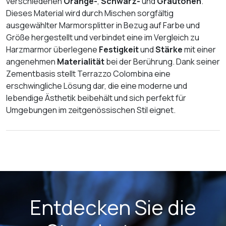
verschiedenen
Orange-
,
Schwarz-
und
Grautönen
.
Dieses Material wird durch Mischen sorgfältig
ausgewählter Marmorsplitter in Bezug auf Farbe und
Größe hergestellt und verbindet eine im Vergleich zu
Harzmarmor überlegene
Festigkeit
und
Stärke
mit einer
angenehmen
Materialität
bei der Berührung. Dank seiner
Zementbasis stellt Terrazzo Colombina eine
erschwingliche Lösung dar, die eine moderne und
lebendige Ästhetik beibehält und sich perfekt für
Umgebungen im zeitgenössischen Stil eignet.
Entdecken Sie die