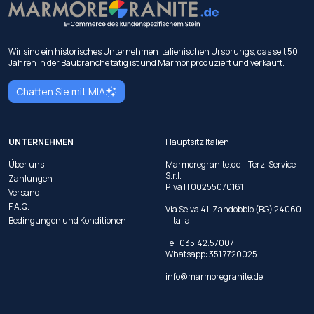
Wir sind ein historisches Unternehmen italienischen Ursprungs, das seit 50
Jahren in der Baubranche tätig ist und Marmor produziert und verkauft.
Chatten Sie mit MIA
UNTERNEHMEN
Hauptsitz Italien
Über uns
Marmoregranite.de —Terzi Service
S.r.l.
Zahlungen
P.Iva IT00255070161
Versand
F.A.Q.
Via Selva 41, Zandobbio (BG) 24060
Bedingungen und Konditionen
– Italia
Tel:
035.42.57007
Whatsapp:
351 7720025
info@marmoregranite.de