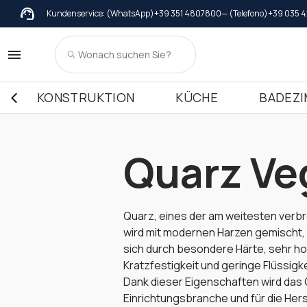
Kundenservice: (WhatsApp)
+39 351 4807800
— (Telefono)
+39 035 
Abdeckungen
Marmor
Behandlung
Gr
Abdeckungen in Marmor
Fensterb
Arbeit
Abdeckungen in Granit
Fensterbä
Arbeit
KONSTRUKTION
KÜCHE
BADEZ
Abdeckungen in Terrazzo Italiano
Fensterbä
Arbeit
Arbeit
Arbeit
Quarz Ve
Quarz, eines der am weitesten verbre
wird mit modernen Harzen gemischt, 
sich durch besondere Härte, sehr h
Kratzfestigkeit und geringe Flüssig
Dank dieser Eigenschaften wird das
Einrichtungsbranche und für die Her