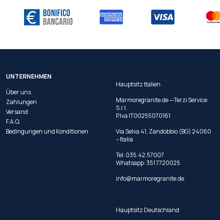
UNTERNEHMEN
Hauptsitz Italien
Über uns
Marmoregranite.de —Terzi Service
Zahlungen
S.r.l.
Versand
P.Iva IT00255070161
F.A.Q.
Bedingungen und Konditionen
Via Selva 41, Zandobbio (BG) 24060
– Italia
Tel:
035.42.57007
Whatsapp:
351 7720025
info@marmoregranite.de
Hauptsitz Deutschland