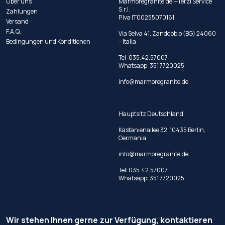
Über uns
Marmoregranite.de —Terzi Service
S.r.l.
Zahlungen
P.Iva IT00255070161
Versand
F.A.Q.
Via Selva 41, Zandobbio (BG) 24060
Bedingungen und Konditionen
– Italia
Tel:
035.42.57007
Whatsapp:
351 7720025
info@marmoregranite.de
Hauptsitz Deutschland
Kastanienallee 32, 10435 Berlin,
Germania
info@marmoregranite.de
Tel:
035.42.57007
Whatsapp:
351 7720025
Wir stehen Ihnen gerne zur Verfügung, kontaktieren